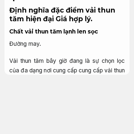
Định nghĩa đặc điểm vải thun
tăm hiện đại
Giá hợp lý.
Chất vải thun tăm lạnh len sọc
Đường may.
Vải thun tăm bây giờ đang là sự chọn lọc
của đa dạng nơi cung cấp cung cấp vải thun
và các các kiến trúc sư cái áo quần,
Bền
màu.
bên cạnh đó cái tên này vẫn còn hơi lạ
lẫm có các bạn.
Áo sơ mi.
Tôn dáng.
Có thể cái tên này hơi
mới mẽ và chỉ mới xuất hiện trong đa dạng