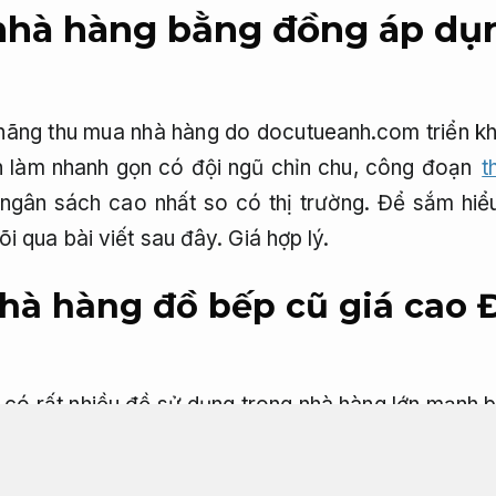
hà hàng bằng đồng áp dụ
hãng thu mua nhà hàng do docutueanh.com triển kh
ian làm nhanh gọn có đội ngũ chỉn chu, công đoạn
t
gân sách cao nhất so có thị trường. Để sắm hiểu 
i qua bài viết sau đây.
Giá hợp lý.
hà hàng đồ bếp cũ giá cao
, có rất nhiều đồ sử dụng trong nhà hàng lớn mạnh
gian, từ ấy gây ra phần đa dạng bất lợi đối có côn
 việc tạo lòng tin cũng giống như làm hài lòng c