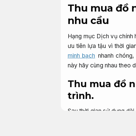
Thu mua đồ n
nhu cầu
Hạng mục Dịch vụ chính 
ưu tiên lựa tậu vì thời g
minh bạch
nhanh chóng, n
này hãy cùng nhau theo dõ
Thu mua đồ n
trình.
Sau thời gian sử dụng dài
không còn phù hợp có ko 
các ảnh hưởng ko nhỏ đến