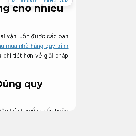
M.THEPVIETTHANG.COM
ng cho nhiều
ai vẫn luôn được các bạn
hu mua nhà hàng quy trình
chi tiết hơn về giải pháp
Đúng quy
 biến thành xuống cấp hoặc
g đoạn hoạt động và sẽ có
ác bạn.
Nâng cao hiệu quả