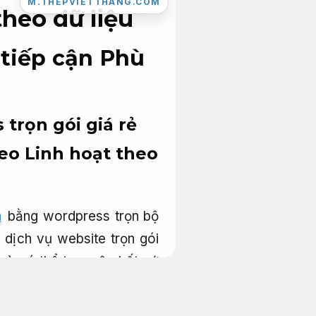
M.THEPVIETTHANG.COM
theo dữ liệu
 tiếp cận
Phù
trọn gói giá rẻ
seo
Linh hoạt theo
n
bằng wordpress trọn bộ
 dịch vụ website trọn gói
 và có thể truy cập bất cứ
 trong giờ tăng ca). Nói
 công ty. Vì vậy, việc mua