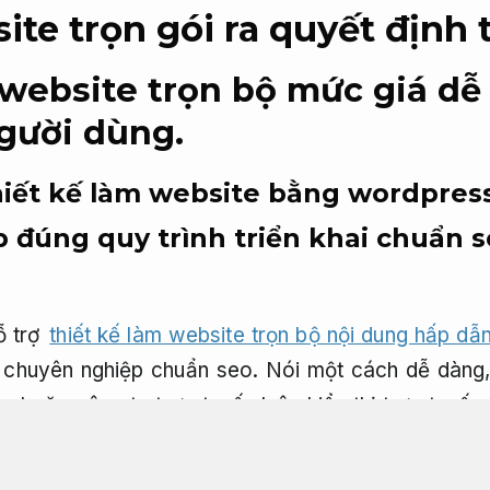
ite trọn gói ra quyết định 
website trọn bộ mức giá dễ
gười dùng.
hiết kế làm website bằng wordpress 
 đúng quy trình triển khai chuẩn 
ỗ trợ
thiết kế làm website trọn bộ nội dung hấp dẫ
 chuyên nghiệp chuẩn seo. Nói một cách dễ dàng,
 hoặc công ty trực tuyến luôn hiển thị trực tuyến
 (cũng giống như cửa hàng, công ty chỉ hoạt động
 trang web online chính thức của một công ty hoặc