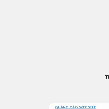
Bỏ
qua
nội
dung
T
QUẢNG CÁO WEBSITE