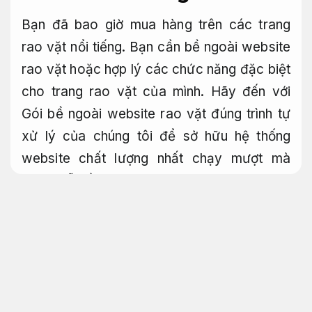
Bạn đã bao giờ mua hàng trên các trang
rao vặt nổi tiếng. Bạn cần bề ngoài website
rao vặt hoặc hợp lý các chức năng đặc biệt
cho trang rao vặt của mình. Hãy đến với
Gói bề ngoài website rao vặt đúng trình tự
xử lý của chúng tôi để sở hữu hệ thống
website chất lượng nhất chạy mượt mà
không lỗi lầm. Hiện tại có cực kỳ đa dạng
công ty đang lợi dụng việc bề ngoài
website rao vặt, đăng tin để quảng cáo mặt
hàng của mình và kiếm được cực kỳ đa
dạng lợi nhuận từ website này. Để giúp bạn
hiểu rõ hơn về cách bề ngoài website rao