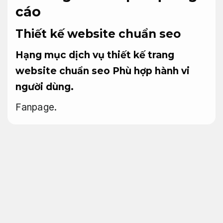
cáo
Thiết kế website chuẩn seo
Hạng mục dịch vụ thiết kế trang
website chuẩn seo
Phù hợp hành vi
người dùng.
Fanpage.
Vì đa số các bạn chỉ quan tâm đến most
sensible 10 công cụ tậu tìm cần bạn nên
đẩy Dịch vụ hỗ trợ thiết kế trang website
chuẩn seo của mình lên những vị trí đó. Lưu
ý rằng trang internet của bạn buộc phải
phân phối nội dung bổ ích cho các bạn và