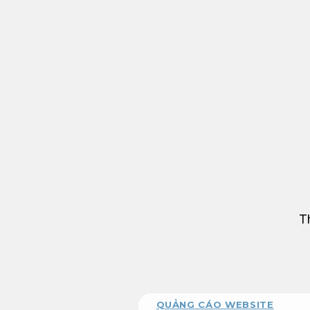
Bỏ
qua
nội
dung
T
QUẢNG CÁO WEBSITE