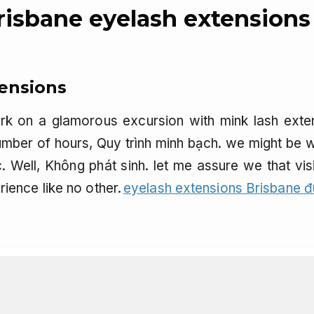
risbane eyelash extensions
tensions
k on a glamorous excursion with mink lash ext
 number of hours,
Quy trình minh bạch.
we might be w
.
Well,
Không phát sinh.
let me assure we that visi
ience like no other.
eyelash extensions Brisbane đ
c độc đáo tư vấn tận tâm