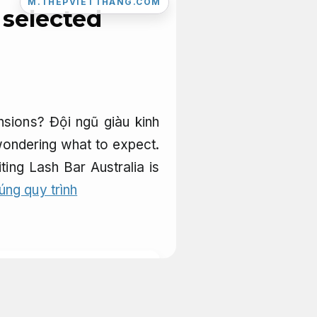
M.THEPVIETTHANG.COM
 selected
ensions?
Đội ngũ giàu kinh
ondering what to expect.
ting Lash Bar Australia is
úng quy trình