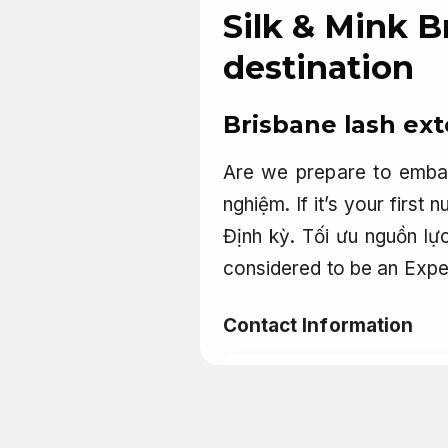
Silk & Mink B
destination
Brisbane lash ex
Are we prepare to embar
nghiệm.
If it’s your first
Định kỳ.
Tối ưu nguồn lực
considered to be an Exper
Contact Information
Motel Tam Kỳ kiến trú