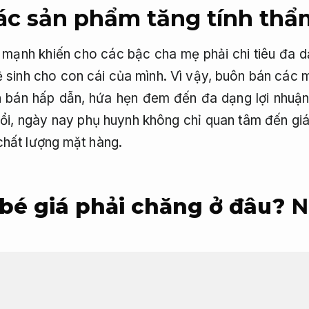
các sản phẩm tăng tính th
mạnh khiến cho các bậc cha mẹ phải chi tiêu đa 
ệ sinh cho con cái của mình. Vì vậy, buôn bán các 
n bán hấp dẫn, hứa hẹn đem đến đa dạng lợi nhuậ
ổi, ngày nay phụ huynh không chỉ quan tâm đến gi
chất lượng mặt hàng.
bé giá phải chăng ở đâu?
N
 và bé