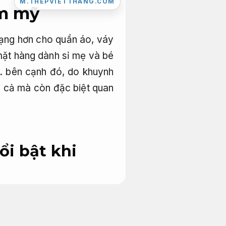
M.THEPVIETTHANG.COM
ẩm mỹ
dạng hơn cho quần áo, váy
mặt hàng dành sỉ mẹ và bé
n. bên cạnh đó, do khuynh
á cả mà còn đặc biệt quan
ổi bật khi