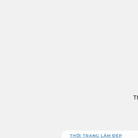
Bỏ
qua
nội
dung
T
THỜI TRANG LÀM ĐẸP