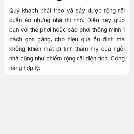
Quý khách phải treo và sấy được rộng rãi
quần áo nhưng nhà thì nhỏ. Điều này giúp
bạn với thể phơi hoặc sào phơi thông minh 1
cách gọn gàng, cho hiệu quả ổn định mà
không khiến mất đi tính thẩm mỹ của ngôi
nhà cũng như chiếm rộng rãi diện tích.
Công
năng hợp lý.
Hãy bắt đầu sử dụng sào phơi thông
minh của Hòa Phát ngay hôm nay! Giá treo
quần áo được bề ngoài dạng gập mở để
phơi quần áo và gập lại để hà tiện thể tích
khi không sử dụng.
Tiết kiệm vật tư.