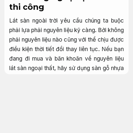
thi công
Lát sàn ngoài trời yêu cầu chúng ta buộc
phải lựa phải nguyên liệu kỹ càng. Bởi không
phải nguyên liệu nào cũng với thể chịu được
điều kiện thời tiết đổi thay liên tục. Nếu bạn
đang đi mua và băn khoăn về nguyên liệu
lát sàn ngoại thất, hãy sử dụng sàn gỗ nhựa
fake hồ bơi. Bài viết sau sẽ giúp bạn mua
hiểu thêm về dòng sản phẩm này.
Chịu lực
tốt.
Sàn gỗ nhựa giả gỗ hồ bơi chính
hãng
Bền với thời tiết.