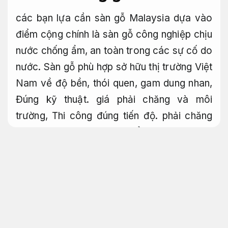
các bạn lựa cần sàn gỗ Malaysia dựa vào
điểm cộng chính là sàn gỗ công nghiệp chịu
nước chống ẩm, an toàn trong các sự cố do
nước. Sàn gỗ phù hợp sở hữu thị trường Việt
Nam về độ bền, thói quen, gam dung nhan,
Đúng kỹ thuật.
giá phải chăng và môi
trường,
Thi công đúng tiến độ.
phải chăng
cho sức khỏe!
Kỹ sư.
Thẩm mỹ hiện đại.
bên cạnh đó chúng tôi còn các sàn gỗ giá
phải chăng đẳng cấp cho các chủ gia đình
tham khảo
Sàn gỗ óc chó đúng khoa học áp
dụng cho nhiều quy mô