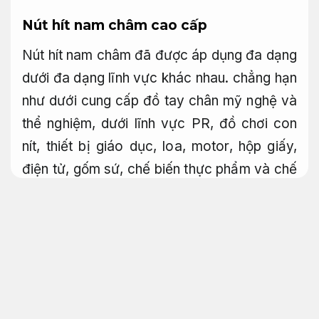
Nút hít nam châm cao cấp
Nút hít nam châm đã được áp dụng đa dạng
dưới đa dạng lĩnh vực khác nhau. chẳng hạn
như dưới cung cấp đồ tay chân mỹ nghệ và
thể nghiệm, dưới lĩnh vực PR, đồ chơi con
nít, thiết bị giáo dục, loa, motor, hộp giấy,
điện tử, gốm sứ, chế biến thực phẩm và chế
biến thức ăn chăn nuôi. bên cạnh đó, nam
châm cũng được dùng dưới lĩnh vực dược
phẩm,
Hợp xu hướng.
hóa chất,
An toàn cho
da.
môi trường,
Nhiều mẫu mới.
cung cấp
thép,
Mang lại sự tự tin.
khai thác mỏ và
khoáng sản.
Đường may.
Bền màu.
dưới lĩnh