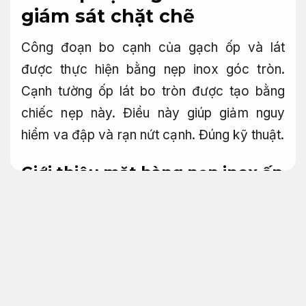
giám sát chặt chẽ
Công đoạn bo cạnh của gạch ốp và lát
được thực hiện bằng nẹp inox góc tròn.
Cạnh tường ốp lát bo tròn được tạo bằng
chiếc nẹp này. Điều này giúp giảm nguy
hiểm va đập và rạn nứt cạnh.
Đúng kỹ thuật.
Giới thiệu mặt hàng nẹp inox ốp
cạnh góc tròn
Áp dụng cho
nhiều quy mô.
Nẹp inox bo tròn là chiếc nẹp được kiểu
dáng đặc trưng để được sử dụng để thi
công các hạng mục bo tròn góc hoặc cạnh