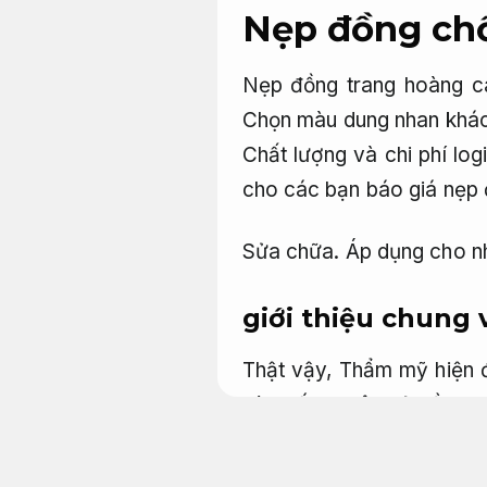
Nẹp đồng chố
Nẹp đồng trang hoàng ca
Chọn màu dung nhan khác
Chất lượng và chi phí log
cho các bạn báo giá nẹp 
Sửa chữa.
Áp dụng cho n
giới thiệu chung
Thật vậy,
Thẩm mỹ hiện đ
và chống suôn sẻ cầu th
công trọn gói.
Bền với thời
nẹp đồng cầu thang có gi