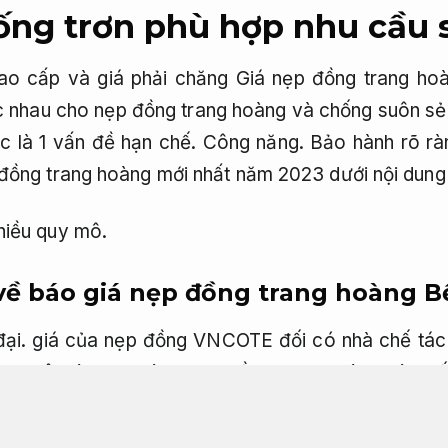
ng trơn phù hợp nhu cầu 
o cấp và giá phải chăng Giá nẹp đồng trang ho
 nhau cho nẹp đồng trang hoàng và chống suôn sẻ
ic là 1 vấn đề hạn chế.
Công năng.
Bảo hành rõ rà
đồng trang hoàng mới nhất năm 2023 dưới nội dung b
hiều quy mô.
 về báo giá nẹp đồng trang hoàng
B
ại.
giá của nẹp đồng VNCOTE đối có nhà chế tác 
ang Đây là nhãn hàng nẹp đồng trang hoàng và chố
 tiết.
được người mua để ý và tin cậy dưới thời đại 
á hạn chế trên thị phần nẹp đồng.
Đội thi công.
Tối