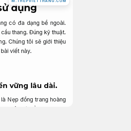
M.THEPVIETTHANG.COM
sử dụng
àng có đa dạng bề ngoài.
 cầu thang.
Đúng kỹ thuật.
ng.
Chúng tôi sẽ giới thiệu
ài viết này.
ền vững lâu dài.
là Nẹp đồng trang hoàng
ng suôn sẻ cầu thang.
Thi
thời điểm hiện tại các cái
 ưu chi phí xây dựng.
Như