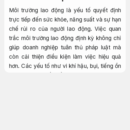
Môi trường lao động là yếu tố quyết định
trực tiếp đến sức khỏe, năng suất và sự hạn
chế rủi ro của người lao động. Việc quan
trắc môi trường lao động định kỳ không chỉ
giúp doanh nghiệp tuân thủ pháp luật mà
còn cải thiện điều kiện làm việc hiệu quả
hơn. Các yếu tố như vi khí hậu, bụi, tiếng ồn
hay ánh sáng đều cần được đo lường, phân
tích và báo cáo. Quan trắc môi trường lao
động giúp ngăn ngừa rủi ro nghề nghiệp và
tạo dựng một không gian làm việc chuyên
nghiệp, bền vững.
Hỗ trợ kịp thời.