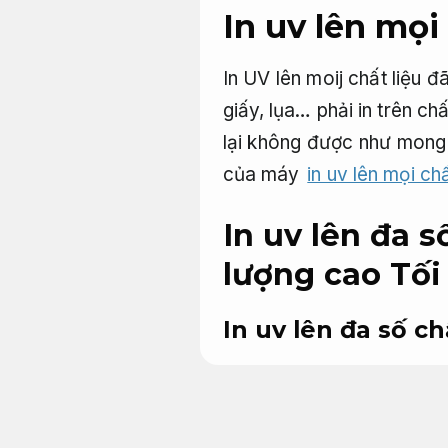
In uv lên mọi
In UV lên moij chất liệu đ
giấy, lụa… phải in trên ch
lại không được như mong 
của máy
in uv lên mọi ch
In uv lên đa s
lượng cao
Tối
In uv lên đa số ch
Cài đặt.