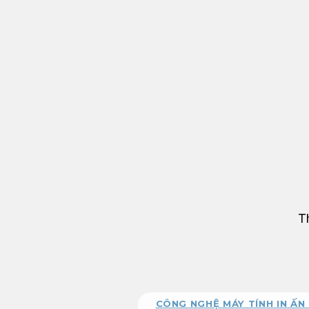
Bỏ
qua
nội
dung
T
CÔNG NGHỆ MÁY TÍNH IN ẤN