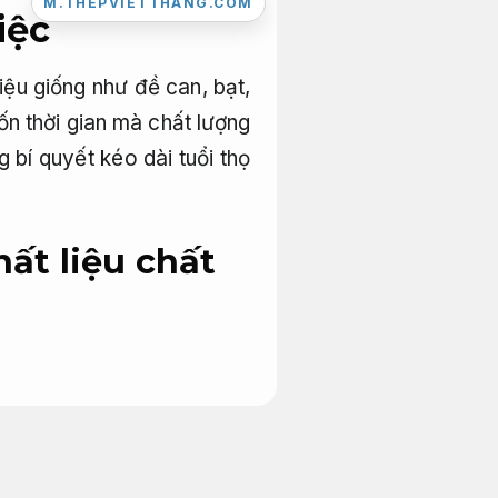
M.THEPVIETTHANG.COM
iệc
liệu giống như đề can, bạt,
tốn thời gian mà chất lượng
bí quyết kéo dài tuổi thọ
hất liệu chất