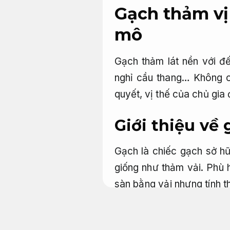
Gạch thảm vị
mô
Gạch thảm lát nền với đ
nghỉ cầu thang… Không ch
quyết, vị thế của chủ gia 
Giới thiệu về
Gạch là chiếc gạch sở hữ
giống như thảm vải.
Phù 
sàn bằng vải nhưng tính t
xây dựng.
màu sắc gạch b
với thời tiết.
Họa tiết cầu 