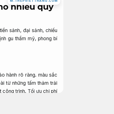
M.THEPVIETTHANG.COM
ho nhiều quy
ền sảnh, đại sảnh, chiếu
định gu thẩm mỹ, phong bí
ảo hành rõ ràng.
màu sắc
i từ những tấm thảm trải
 công trình.
Tối ưu chi phí
ị phai màu.
Nhà thầu.
Bền
hi công nội thất.
Bảo hành