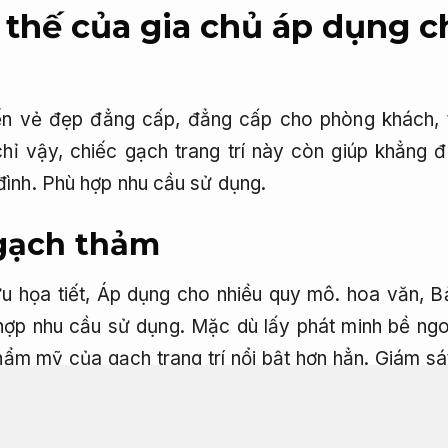
 thế của gia chủ áp dụng c
ến vẻ đẹp đẳng cấp, đẳng cấp cho phòng khách, ti
ỉ vậy, chiếc gạch trang trí này còn giúp khẳng 
đình.
Phù hợp nhu cầu sử dụng.
 gạch thảm
u họa tiết,
Áp dụng cho nhiều quy mô.
hoa văn,
B
hợp nhu cầu sử dụng.
Mặc dù lấy phát minh bề ngoà
hẩm mỹ của gạch trang trí nổi bật hơn hẳn.
Giám sát
ền bỉ theo năm tháng,
Đạt chuẩn thi công.
không b
kỳ nhưng dung nhan nét đến bao giờ chi tiết nhỏ.
T