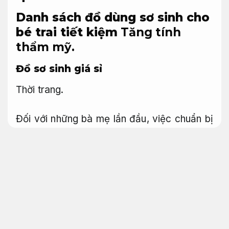
Danh sách đồ dùng sơ sinh cho
bé trai tiết kiệm
Tăng tính
thẩm mỹ.
Đồ sơ sinh giá sỉ
Thời trang.
Đối với những bà mẹ lần đầu, việc chuẩn bị
đồ sơ sinh cho bé trai có thể gặp một số
thiếu sót. Vì vậy, mẹ nên tạo danh sách các
mặt hàng cần mua như quần áo sơ sinh, tã
bỉm, bình sữa, đồ chăm sóc sức khỏe,… để
giảm thiểu bỏ sót những đồ vật cần thiết.
Một gợi ý bổ ích là tham khảo danh sách
đồ