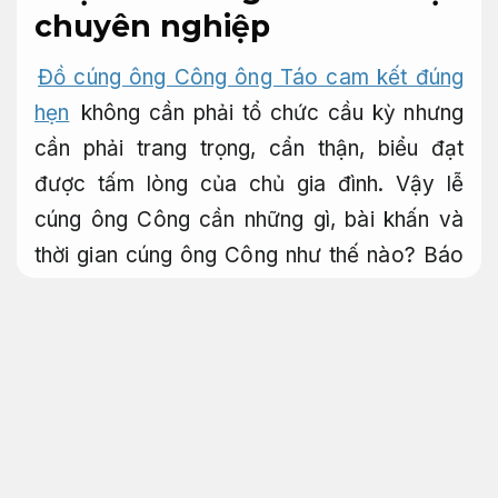
chuyên nghiệp
Đồ cúng ông Công ông Táo cam kết đúng
hẹn
không cần phải tổ chức cầu kỳ nhưng
cần phải trang trọng, cẩn thận, biểu đạt
được tấm lòng của chủ gia đình. Vậy lễ
cúng ông Công cần những gì, bài khấn và
thời gian cúng ông Công như thế nào?
Báo
giá rõ ràng.
Nguồn gốc và sự tích Ông Công được lưu
truyền dưới đa dạng dạng câu chuyện khác
nhau. Theo người xưa truyền lại, Táo Quân
là vua bếp gồm có Táo bà và hai Táo ông,
họ cũng chính là vị thần quyết định phúc