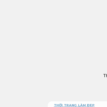
Bỏ
qua
nội
dung
T
THỜI TRANG LÀM ĐẸP