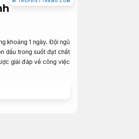
M.THEPVIETTHANG.COM
nh
g khoảng 1 ngày. Đội ngũ
on dấu trong suốt đạt chất
ược giải đáp về công việc
iền
Xử lý