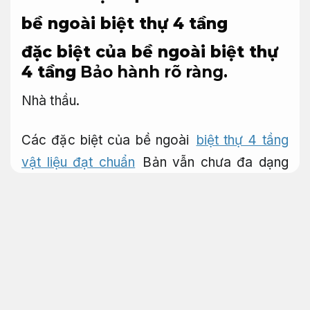
bề ngoài biệt thự 4 tầng
đặc biệt của bề ngoài biệt thự
4 tầng
Bảo hành rõ ràng.
Nhà thầu.
Các đặc biệt của bề ngoài
biệt thự 4 tầng
vật liệu đạt chuẩn
Bản vẫn chưa đa dạng
đa dạng tại Việt Nam. bên cạnh đó, không
thể phủ nhận, kiến trúc này với đặc biệt
riêng, lại không kém phần đặc biệt, mới mẻ.
Hãy cùng tậu hiểu 10 dòng bề ngoài biệt thự
Nhật Bản cuốn hút nhất thời điểm hiện tại
với bài viết sau nhé.
Bảo hành rõ ràng.